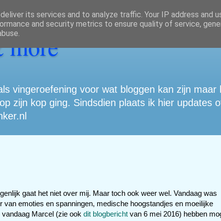
eliver its services and to analyze traffic. Your IP address and 
ormance and security metrics to ensure quality of service, gen
abuse.
& more
s vingeroefening voor wat bloggen kan zijn maar bl
p zijn kop ging. Sindsdien plaats ik hier updates ov
ker.nl
eigenlijk gaat het niet over mij. Maar toch ook weer wel. Vandaag was
ster van emoties en spanningen, medische hoogstandjes en moeilijke
we vandaag Marcel (zie ook
dit blogbericht
van 6 mei 2016) hebben mo