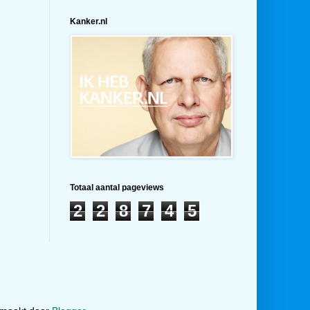
Kanker.nl
Totaal aantal pageviews
2
2
8
7
4
5