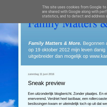
This site uses cookies from Google to d
are shared with Google along with perf
statistics, and to detect and address 
Family Matters 
Family Matters & More.
Begonnen al
op 19 oktober 2012 mijn leven danig o
uitgebreider dan mogelijk op www.kan
zaterdag 11 juni 2016
Sneak preview
Een uitzonderlijk blogbericht. Zonder plaatjes. En 
enerverend. Verdriet heel tastbaar, een rollercoa
beslissingen kwam er uiteindelijk toch op uit dat 