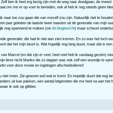
e. Zelf ben ik heel erg bezig zijn met de weg naar doodgaan, de meest
staat om me er op voor te bereiden, ook al heb ik nog steeds geen ide
 naar toe zou gaan die van mezelf zou zijn. Natuurlijk niet te houden
m een jaar geleden de laatste twee naasten uit de generatie van mijn ou
lijk nog spannend te maken (zie
dit blogbericht
) maar scheurt ondert
ende generatie: die had ik niet aan zien komen. En zo was het toch ee
t dat het mijn beurt is. Wat hopelijk nog lang duurt, maar dat is een
n van Marcel (en dat zijn er veel, heel veel heb ik vandaag gezien) ste
ijn lieve nicht Marike die zo dapper was ook zelf een woordje te spr
nkt voor deze mooie en ingetogen afscheidsdienst!
u niet meer. Zie gewoon wel wat er komt. En hopelijk duurt dat nog la
nders uit kan pakken, een aantal lotgenoten die me heel na aan het h
waar ik ook op glibber.