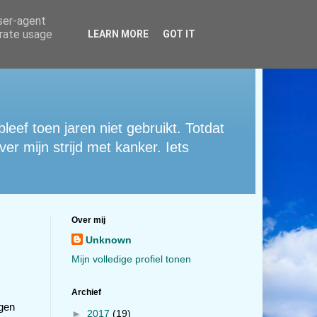
user-agent
erate usage
LEARN MORE
GOT IT
eef toen jaren niet gebruikt. Totdat
er mijn strijd met kanker. Iets
Over mij
Unknown
Mijn volledige profiel tonen
Archief
gen
►
2017
(19)