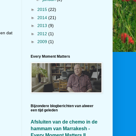
►
2015
(22)
►
2014
(21)
►
2013
(9)
 en dat
►
2012
(1)
►
2009
(1)
Every Moment Matters
Bijzondere blogberichten van alweer
een tijd geleden
Afsluiten van de chemo in de
hammam van Marrakesh -
Every Moment Matters II