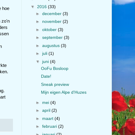
▼
2016
(33)
e hoe
►
december
(3)
 zo'n
►
november
(2)
ders
►
oktober
(3)
ussen
►
september
(3)
►
augustus
(3)
n
►
juli
(1)
▼
juni
(4)
rkte
OoFu Bosloop
eken.
Date!
Sneak preview
ng.
Mijn eigen Alpe d'Huzes
art
►
mei
(4)
►
april
(2)
►
maart
(4)
►
februari
(2)
►
januari
(2)