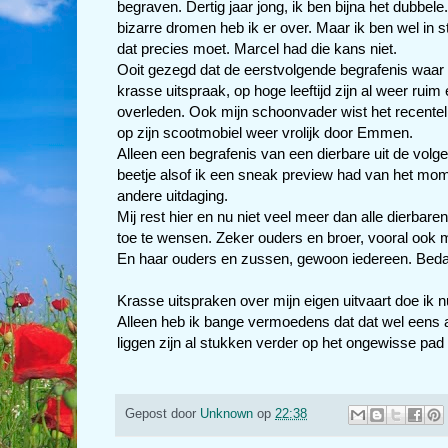
begraven. Dertig jaar jong, ik ben bijna het dubbel
bizarre dromen heb ik er over. Maar ik ben wel in 
dat precies moet. Marcel had die kans niet.
Ooit gezegd dat de eerstvolgende begrafenis waar ik
krasse uitspraak, op hoge leeftijd zijn al weer rui
overleden. Ook mijn schoonvader wist het recente
op zijn scootmobiel weer vrolijk door Emmen.
Alleen een begrafenis van een dierbare uit de volg
beetje alsof ik een sneak preview had van het momen
andere uitdaging.
Mij rest hier en nu niet veel meer dan alle dierbare
toe te wensen. Zeker ouders en broer, vooral ook m
En haar ouders en zussen, gewoon iedereen. Beda
Krasse uitspraken over mijn eigen uitvaart doe ik n
Alleen heb ik bange vermoedens dat dat wel eens a
liggen zijn al stukken verder op het ongewisse pad 
Gepost door
Unknown
op
22:38