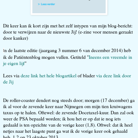
Dit keer kan ik kort zijn met het zelf intypen van mijn blog-bericht:
door te verwijzen naar de nieuwste Jij! (e-zine voor mensen geraakt
door kanker)
n de laatste editie (jaargang 3 nummer 6 van december 2014) heb
I
ik de Patiëntenblog mogen vullen. Getiteld "
Ineens een vreemde in
je eigen lijf
"
Lees via
deze link het hele blogartikel
of blader
via deze link door
de Jij
De roller-coaster dendert nog steeds door; morgen (17 december) ga
ik al voor de zevende keer naar Nijmegen om mijn tien kruiwagens
taxus op te halen. Oftewel: de zevende Docetaxel-kuur. Dan zal ook
weer de PSA bepaald worden; ik hou het er op dat ie nog iets
gedaald is ten opzichte van de vorige keer (1,8). Oftwel: dat ik heel
netjes naar het laagste punt ga wat ik de vorige keer ook gehaald
heb, 1,2 op 23 oktober 2013.