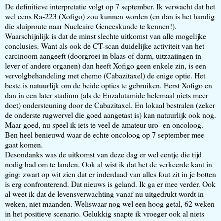
De definitieve interpretatie volgt op 7 september. Ik verwacht dat het
wel eens Ra-223 (Xofigo) zou kunnen worden (en dan is het handig
die sluiproute naar Nucleaire Geneeskunde te kennen!).
Waarschijnlijk is dat de minst slechte uitkomst van alle mogelijke
conclusies. Want als ook de CT-scan duidelijke activiteit van het
carcinoom aangeeft (doorgroei in blaas of darm, uitzaaiingen in
lever of andere organen) dan heeft Xofigo geen enkele zin, is een
vervolgbehandeling met chemo (Cabazitaxel) de enige optie. Het
beste is natuurlijk om de beide opties te gebruiken. Eerst Xofigo en
dan in een later stadium (als de Enzalutamide helemaal niets meer
doet) ondersteuning door de Cabazitaxel. En lokaal bestralen (zeker
de onderste rugwervel die goed aangetast is) kan natuurlijk ook nog.
Maar goed, nu speel ik iets te veel de amateur uro- en oncoloog.
Ben heel benieuwd waar de echte oncoloog op 7 september mee
gaat komen.
Desondanks was de uitkomst van deze dag er wel eentje die tijd
nodig had om te landen. Ook al wist ik dat het de verkeerde kant in
ging: zwart op wit zien dat er inderdaad van alles fout zit in je botten
is erg confronterend. Dat nieuws is geland. Ik ga er mee verder. Ook
al weet ik dat de levensverwachting vanaf nu uitgedrukt wordt in
weken, niet maanden. Weliswaar nog wel een hoog getal, 62 weken
in het positieve scenario. Gelukkig snapte ik vroeger ook al niets