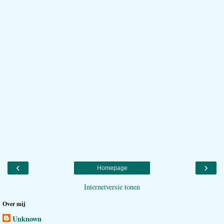
‹
›
Homepage
Internetversie tonen
Over mij
Unknown