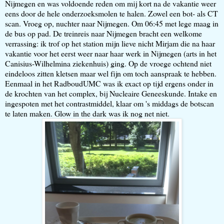
Nijmegen en was voldoende reden om mij kort na de vakantie weer
eens door de hele onderzoeksmolen te halen. Zowel een bot- als CT
scan. Vroeg op, nuchter naar Nijmegen. Om 06:45 met lege maag in
de bus op pad. De treinreis naar Nijmegen bracht een welkome
verrassing: ik trof op het station mijn lieve nicht Mirjam die na haar
vakantie voor het eerst weer naar haar werk in Nijmegen (arts in het
Canisius-Wilhelmina ziekenhuis) ging. Op de vroege ochtend niet
eindeloos zitten kletsen maar wel fijn om toch aanspraak te hebben.
Eenmaal in het RadboudUMC was ik exact op tijd ergens onder in
de krochten van het complex, bij Nucleaire Geneeskunde. Intake en
ingespoten met het contrastmiddel, klaar om 's middags de botscan
te laten maken. Glow in the dark was ik nog net niet.