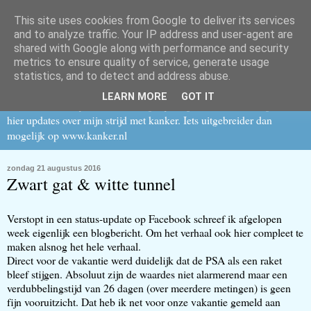
This site uses cookies from Google to deliver its services
Family Matters & more
and to analyze traffic. Your IP address and user-agent are
shared with Google along with performance and security
metrics to ensure quality of service, generate usage
Family Matters & More.
Begonnen als vingeroefening voor wat
statistics, and to detect and address abuse.
bloggen kan zijn maar bleef toen jaren niet gebruikt. Totdat op 19
LEARN MORE
GOT IT
oktober 2012 mijn leven danig op zijn kop ging. Sindsdien plaats ik
hier updates over mijn strijd met kanker. Iets uitgebreider dan
mogelijk op www.kanker.nl
zondag 21 augustus 2016
Zwart gat & witte tunnel
Verstopt in een status-update op Facebook schreef ik afgelopen
week eigenlijk een blogbericht. Om het verhaal ook hier compleet te
maken alsnog het hele verhaal.
Direct voor de vakantie werd duidelijk dat de PSA als een raket
bleef stijgen. Absoluut zijn de waardes niet alarmerend maar een
verdubbelingstijd van 26 dagen (over meerdere metingen) is geen
fijn vooruitzicht. Dat heb ik net voor onze vakantie gemeld aan