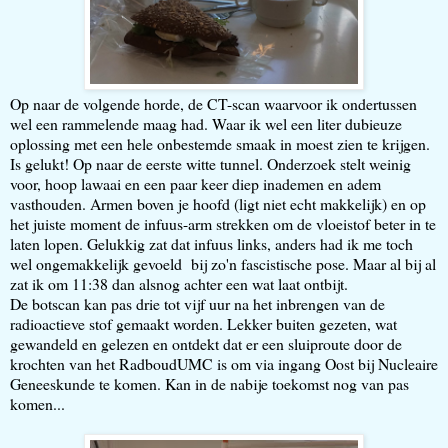
Op naar de volgende horde, de CT-scan waarvoor ik ondertussen
wel een rammelende maag had. Waar ik wel een liter dubieuze
oplossing met een hele onbestemde smaak in moest zien te krijgen.
Is gelukt! Op naar de eerste witte tunnel. Onderzoek stelt weinig
voor, hoop lawaai en een paar keer diep inademen en adem
vasthouden. Armen boven je hoofd (ligt niet echt makkelijk) en op
het juiste moment de infuus-arm strekken om de vloeistof beter in te
laten lopen. Gelukkig zat dat infuus links, anders had ik me toch
wel ongemakkelijk gevoeld bij zo'n fascistische pose. Maar al bij al
zat ik om 11:38 dan alsnog achter een wat laat ontbijt.
De botscan kan pas drie tot vijf uur na het inbrengen van de
radioactieve stof gemaakt worden. Lekker buiten gezeten, wat
gewandeld en gelezen en ontdekt dat er een sluiproute door de
krochten van het RadboudUMC is om via ingang Oost bij Nucleaire
Geneeskunde te komen. Kan in de nabije toekomst nog van pas
komen...